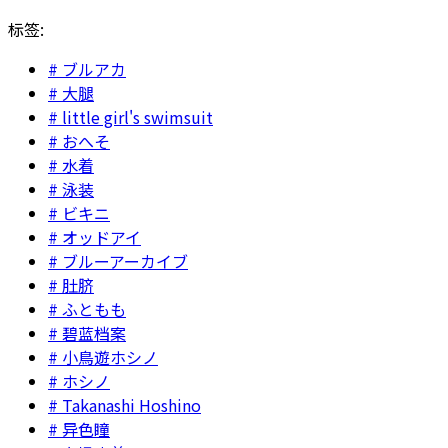
标签:
ブルアカ
大腿
little girl's swimsuit
おへそ
水着
泳装
ビキニ
オッドアイ
ブルーアーカイブ
肚脐
ふともも
碧蓝档案
小鳥遊ホシノ
ホシノ
Takanashi Hoshino
异色瞳