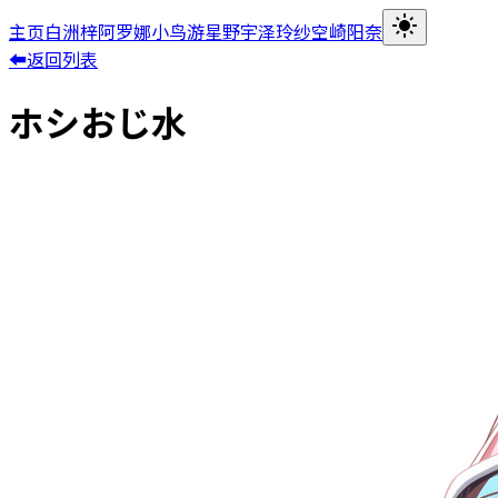
主页
白洲梓
阿罗娜
小鸟游星野
宇泽玲纱
空崎阳奈
⬅返回列表
ホシおじ水