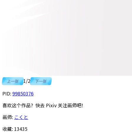
1
/
2
上一张
下一张
PID:
99850376
喜欢这个作品？快去 Pixiv 关注画师吧！
画师:
こくと
收藏:
13435