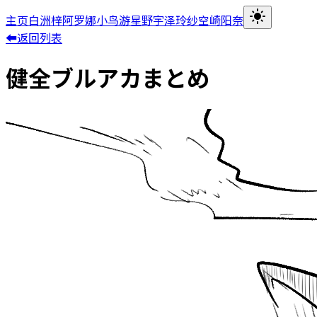
主页
白洲梓
阿罗娜
小鸟游星野
宇泽玲纱
空崎阳奈
⬅返回列表
健全ブルアカまとめ