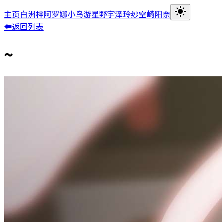
主页
白洲梓
阿罗娜
小鸟游星野
宇泽玲纱
空崎阳奈
⬅返回列表
~