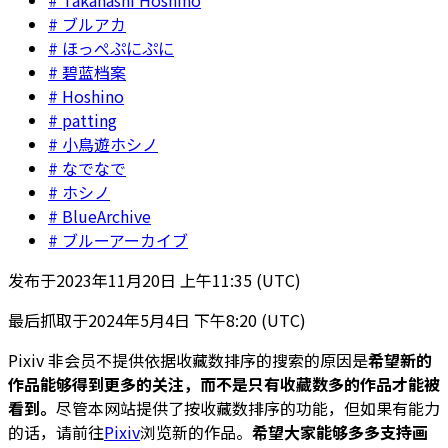
ブルアカ
ほっぺぷにぷに
碧蓝档案
Hoshino
patting
小鳥遊ホシノ
なでなで
ホシノ
BlueArchive
ブルーアーカイブ
发布于
2023年11月20日 上午11:35 (UTC)
最后抓取于
2024年5月4日 下午8:20 (UTC)
Pixiv 非会员不提供依据收藏数排序的搜索的原因是
希望新的
作品能够得到更多的关注，而不是只有收藏数多的作品才能被
看到。
尽管本网站提供了按收藏数排序的功能，但如果有能力
的话，请前往
Pixiv
浏览新的作品。
希望大家能够多多支持画