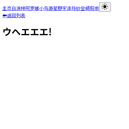
主页
白洲梓
阿罗娜
小鸟游星野
宇泽玲纱
空崎阳奈
⬅返回列表
ウヘエエエ!