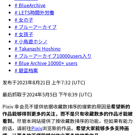
BlueArchive
LETS時間外労働
女の子
ブルーアーカイブ
女孩子
小鳥遊ホシノ
Takanashi Hoshino
ブルーアーカイブ10000users入り
Blue Archive 10000+ users
碧蓝档案
发布于
2023年8月21日 上午7:32 (UTC)
最后抓取于
2024年5月5日 下午8:39 (UTC)
Pixiv 非会员不提供依据收藏数排序的搜索的原因是
希望新的
作品能够得到更多的关注，而不是只有收藏数多的作品才能被
看到。
尽管本网站提供了按收藏数排序的功能，但如果有能力
的话，请前往
Pixiv
浏览新的作品。
希望大家能够多多支持画