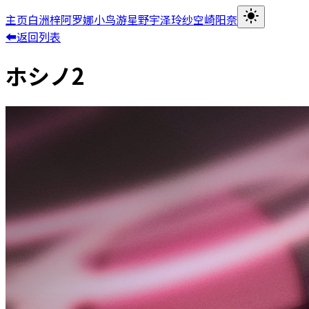
主页
白洲梓
阿罗娜
小鸟游星野
宇泽玲纱
空崎阳奈
⬅返回列表
ホシノ2