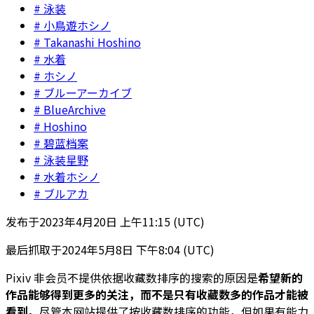
泳装
小鳥遊ホシノ
Takanashi Hoshino
水着
ホシノ
ブルーアーカイブ
BlueArchive
Hoshino
碧蓝档案
泳装星野
水着ホシノ
ブルアカ
发布于
2023年4月20日 上午11:15 (UTC)
最后抓取于
2024年5月8日 下午8:04 (UTC)
Pixiv 非会员不提供依据收藏数排序的搜索的原因是
希望新的
作品能够得到更多的关注，而不是只有收藏数多的作品才能被
看到。
尽管本网站提供了按收藏数排序的功能，但如果有能力